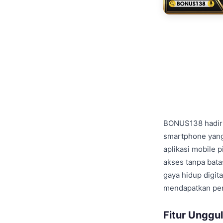
BONUS138 hadir 
smartphone yang
aplikasi mobile 
akses tanpa bata
gaya hidup digit
mendapatkan peng
Fitur Unggu