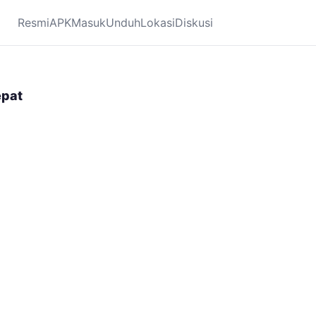
Resmi
APK
Masuk
Unduh
Lokasi
Diskusi
epat